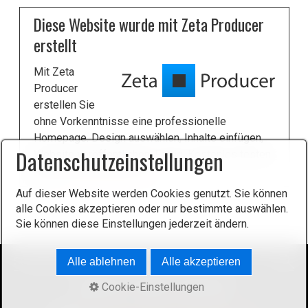
Diese Website wurde mit Zeta Producer
erstellt
Mit Zeta
Producer
erstellen Sie
ohne Vorkenntnisse eine professionelle
Homepage. Design auswählen, Inhalte einfügen,
Datenschutzeinstellungen
Website veröffentlichen. Fertig. Kostenlos testen
unter
zeta-producer.com
.
Auf dieser Website werden Cookies genutzt. Sie können
alle Cookies akzeptieren oder nur bestimmte auswählen.
Sie können diese Einstellungen jederzeit ändern.
Alle ablehnen
Alle akzeptieren
Cookie-Einstellungen
Startseite
Kontakt
Impressum