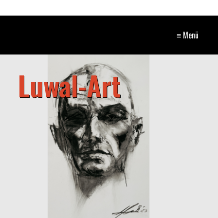
≡ Menü
Luwal-Art
​